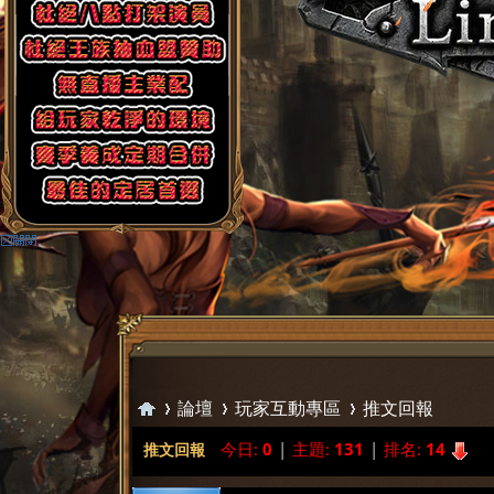
論壇
玩家互動專區
推文回報
今日:
0
|
主題:
131
|
排名:
14
推文回報