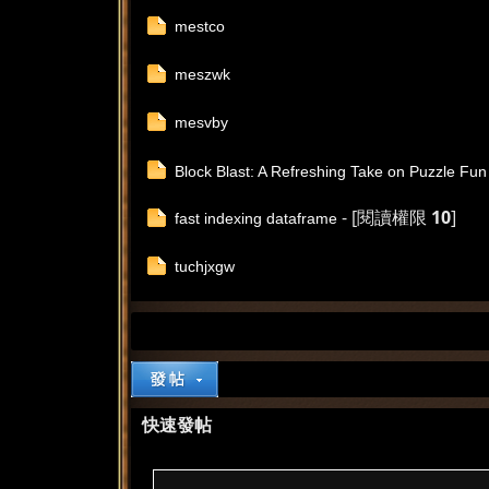
mestco
meszwk
mesvby
Block Blast: A Refreshing Take on Puzzle Fun
- [閱讀權限
10
]
fast indexing dataframe
tuchjxgw
快速發帖