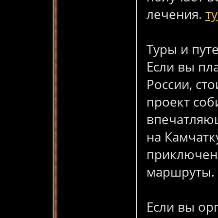
лечения.
т
Туры и пут
Если вы пл
России, ст
проект соб
впечатляю
на Камчатк
приключен
маршруты.
Если вы ор