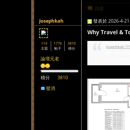
回復
Josephkah
發表於 2026-4-21 
Why Travel & T
114
1776
3810
Josephkah ???
主題
帖子
積分
We are proud
論壇元老
SpeedyIndex 
積分
3810
發消
息