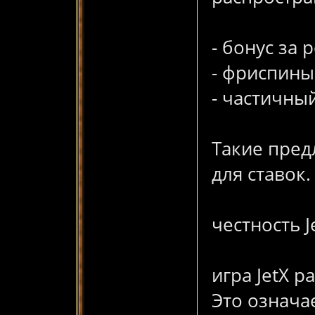
- бонус за
- фриспины
- частичны
Такие пред
для ставок.
честность J
игра JetX 
Это означа