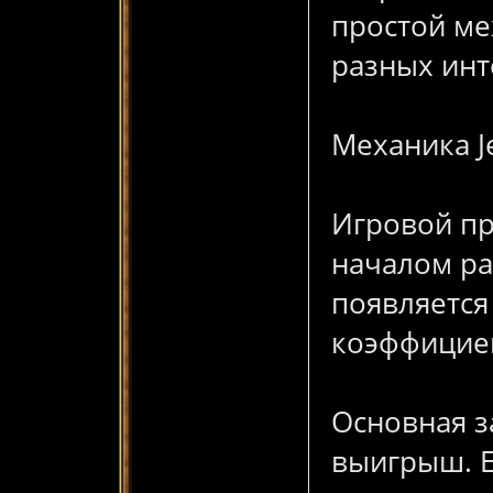
простой ме
разных инт
Механика J
天
Игровой пр
началом ра
появляется
коэффициен
堂
Основная з
выигрыш. Е