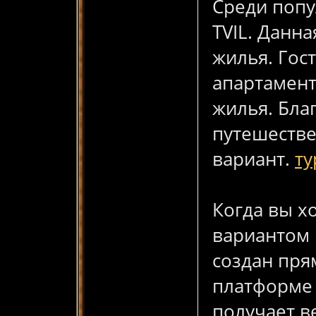
Среди попу
TVIL. Данн
жилья. Гос
апартамент
жилья. Бла
путешестве
вариант.
т
Когда вы х
вариантом 
создан пря
платформе 
получает в