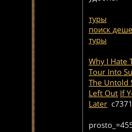
туры
поиск деше
туры
Why I Hate 
Tour Into S
The Untold 
Left Out
If 
Later
c737
prosto_=45