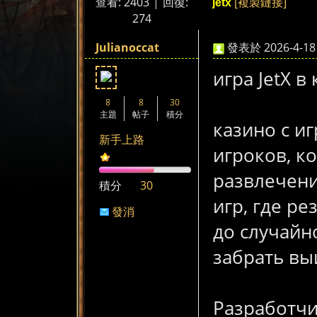
查看:
2403
|
回復:
[複製鏈接]
jetx
煞
»
›
›
›
274
Julianoccat
發表於 2026-4-18 
игра JetX 
8
8
30
主題
帖子
積分
казино с и
新手上路
氣
игроков, к
развлечения
積分
30
игр, где ре
發消
до случайн
息
забрать вы
a
Разработчи