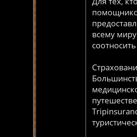
Для тех, к
помощником
предоставл
всему миру
соотносить
Страховани
Большинств
медицинско
путешестве
Tripinsura
туристичес