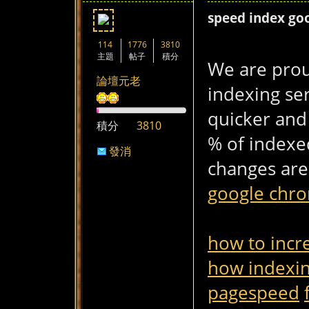
speed index go
114
1776
3810
主題
帖子
積分
We are proud
論壇元老
indexing se
quicker and 
積分
3810
% of indexed
發消
changes are
息
google chr
how to incr
how indexin
pagespeed