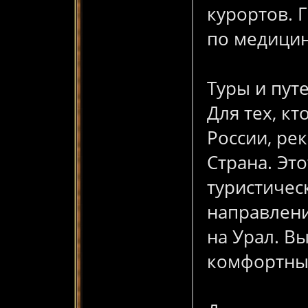
курортов. 
по медици
Туры и пут
Для тех, к
России, ре
Страна. Эт
туристиче
направлени
на Урал. В
комфортны