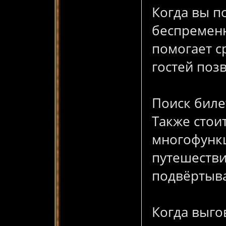
Когда вы п
беспременн
помогает с
гостей поз
Поиск биле
Также стои
многофунк
путешестви
подвёртыва
Когда выго