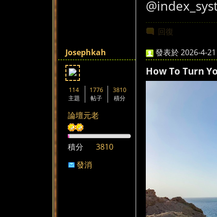
@index_sys
回復
Josephkah
發表於 2026-4-21 
How To Turn You
114
1776
3810
主題
帖子
積分
論壇元老
積分
3810
發消
息