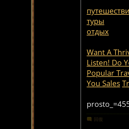
путешеств
туры
отдых
Want A Thri
Listen! Do 
Popular Tra
You Sales
T
prosto_=45
回復