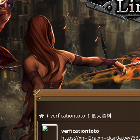
verficationtoto
個人資料
verficationtoto
https://xn--i2ra.xn--cksr0a.tw/?33