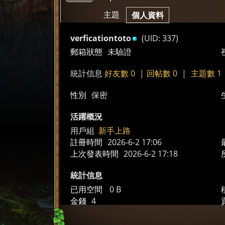
煞
›
›
主題
個人資料
verficationtoto
(UID: 337)
郵箱狀態
未驗證
統計信息
好友數 0
|
回帖數 0
|
主題數 1
性別
保密
氣
活躍概況
用戶組
新手上路
註冊時間
2026-6-2 17:06
上次發表時間
2026-6-2 17:18
統計信息
已用空間
0 B
金錢
4
a